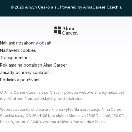
© 2026 Allwyn Česko a.s., Powered by AlmaCareer Czechia
Nahlásit nezákonný obsah
Nastavení cookies
Transparentnost
Reklama na portálech Alma Career
Zásady ochrany soukromí
Podmínky používání
© Alma Career Czechia s.r.o. Vizuální podoba webové stránky může být
rovněž předmětem autorských práv třetích stran
Webovou stránku stránku pro klienta vytvořila a provozuje Alma Career
Czechia s.r.o., IČO 26441381, se sídlem Menclova 2538/2, Libeň, 180 00
Praha 8, sp. zn. C 82484 vedená u Městského soudu v Praze.