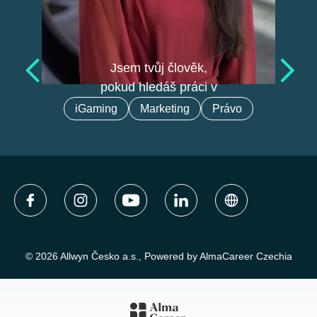
Jsem tvůj člověk,
pokud hledáš práci v
iGaming
Marketing
Právo
© 2026 Allwyn Česko a.s., Powered by AlmaCareer Czechia