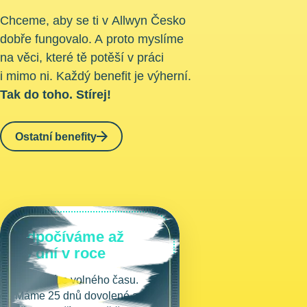
Chceme, aby se ti v Allwyn Česko
dobře fungovalo. A proto myslíme
na věci, které tě potěší v práci
i mimo ni. Každý benefit je výherní.
Tak do toho. Stírej!
Ostatní benefity
Odpočíváme až
39 dní v roce
Užij si více volného času.
Máme 25 dnů dovolené a pro