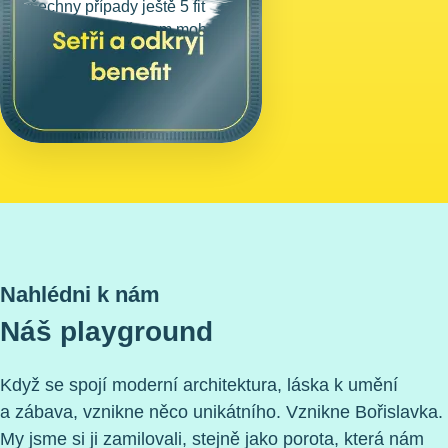
všechny případy ještě 5 fit
days (které se časem mohou
navýšit až na 10 dní), 1 Allwyn
day, 1 narozeninový den
a 2 dny pro dobrou věc.
Nahlédni k nám
Náš playground
Když se spojí moderní architektura, láska k umění
a zábava, vznikne něco unikátního. Vznikne Bořislavka.
My jsme si ji zamilovali, stejně jako porota, která nám