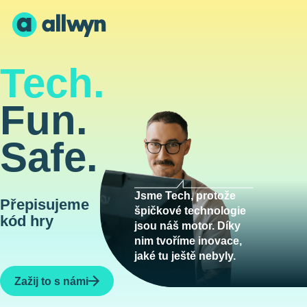
Tech.
Fun.
Safe.
Jsme Tech, protože
Přepisujeme
špičkové technologie
kód hry
jsou náš motor. Díky
nim tvoříme inovace,
jaké tu ještě nebyly.
Zažij to s námi