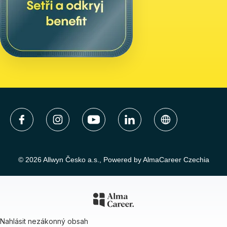
navýšit až na 10 dní), 1 Allwyn
day, 1 narozeninový den
a 2 dny pro dobrou věc.
© 2026 Allwyn Česko a.s., Powered by AlmaCareer Czechia
Nahlásit nezákonný obsah