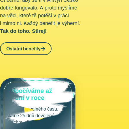
Chceme, aby se ti v Allwyn Česko
dobře fungovalo. A proto myslíme
na věci, které tě potěší v práci
i mimo ni. Každý benefit je výherní.
Tak do toho. Stírej!
Ostatní benefity
Odpočíváme až
39 dní v roce
Užij si více volného času.
Máme 25 dnů dovolené a pro
všechny případy ještě 5 fit
days (které se časem mohou