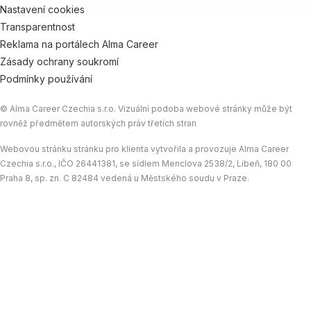
Nastavení cookies
Transparentnost
Reklama na portálech Alma Career
Zásady ochrany soukromí
Podmínky používání
© Alma Career Czechia s.r.o. Vizuální podoba webové stránky může být
rovněž předmětem autorských práv třetích stran
Webovou stránku stránku pro klienta vytvořila a provozuje Alma Career
Czechia s.r.o., IČO 26441381, se sídlem Menclova 2538/2, Libeň, 180 00
Praha 8, sp. zn. C 82484 vedená u Městského soudu v Praze.