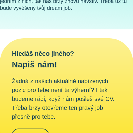
jedním z nich, tak nás brzy znovu navštiv. Třeba už tu
bude vyvěšený tvůj dream job.
Hledáš něco jiného?
Napiš nám!
Žádná z našich aktuálně nabízených
pozic pro tebe není ta výherní? I tak
budeme rádi, když nám pošleš své CV.
Třeba brzy otevřeme ten pravý job
přesně pro tebe.